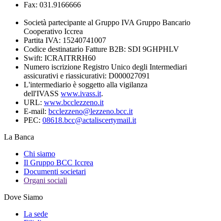
Fax: 031.9166666
Società partecipante al Gruppo IVA Gruppo Bancario
Cooperativo Iccrea
Partita IVA: 15240741007
Codice destinatario Fatture B2B: SDI 9GHPHLV
Swift: ICRAITRRH60
Numero iscrizione Registro Unico degli Intermediari
assicurativi e riassicurativi: D000027091
L'intermediario è soggetto alla vigilanza
dell'IVASS
www.ivass.it
.
URL:
www.bcclezzeno.it
E-mail:
bcclezzeno@lezzeno.bcc.it
PEC:
08618.bcc@actaliscertymail.it
La Banca
Chi siamo
Il Gruppo BCC Iccrea
Documenti societari
Organi sociali
Dove Siamo
La sede