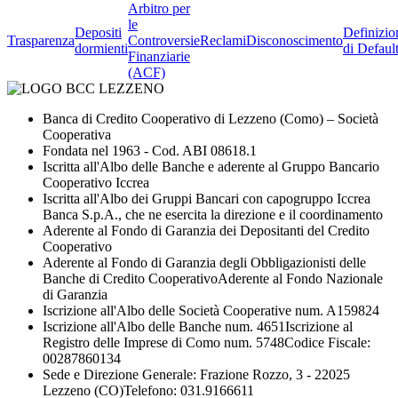
Arbitro per
le
Depositi
Definizio
Trasparenza
Controversie
Reclami
Disconoscimento
dormienti
di Defaul
Finanziarie
(ACF)
Banca di Credito Cooperativo di Lezzeno (Como) – Società
Cooperativa
Fondata nel 1963 - Cod. ABI 08618.1
Iscritta all'Albo delle Banche e aderente al Gruppo Bancario
Cooperativo Iccrea
Iscritta all'Albo dei Gruppi Bancari con capogruppo Iccrea
Banca S.p.A., che ne esercita la direzione e il coordinamento
Aderente al Fondo di Garanzia dei Depositanti del Credito
Cooperativo
Aderente al Fondo di Garanzia degli Obbligazionisti delle
Banche di Credito CooperativoAderente al Fondo Nazionale
di Garanzia
Iscrizione all'Albo delle Società Cooperative num. A159824
Iscrizione all'Albo delle Banche num. 4651Iscrizione al
Registro delle Imprese di Como num. 5748Codice Fiscale:
00287860134
Sede e Direzione Generale: Frazione Rozzo, 3 - 22025
Lezzeno (CO)Telefono: 031.9166611