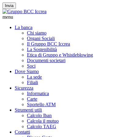
Invia
menu
La banca
Chi siamo
Organi Sociali
Il Gruppo BCC Iccrea
La Sostenibilità
Etica di Gruppo e Whistleblowing
Documenti societari
Soci
Dove Siamo
La sede
Filiali
Sicurezza
Informatica
Carte
Sportello ATM
Strumenti utili
Calcolo Iban
Calcola il mutuo
Calcolo TAEG
Contatti