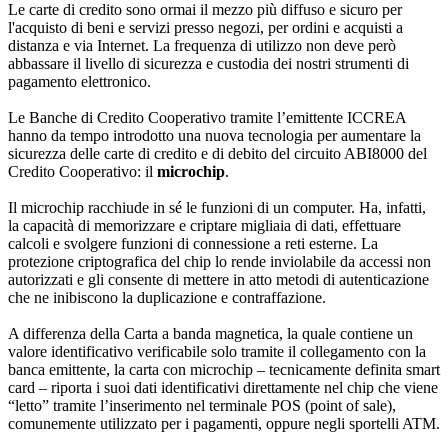
Le carte di credito sono ormai il mezzo più diffuso e sicuro per
l'acquisto di beni e servizi presso negozi, per ordini e acquisti a
distanza e via Internet. La frequenza di utilizzo non deve però
abbassare il livello di sicurezza e custodia dei nostri strumenti di
pagamento elettronico.
Le Banche di Credito Cooperativo tramite l’emittente ICCREA
hanno da tempo introdotto una nuova tecnologia per aumentare la
sicurezza delle carte di credito e di debito del circuito ABI8000 del
Credito Cooperativo: il
microchip
.
Il microchip racchiude in sé le funzioni di un computer. Ha, infatti,
la capacità di memorizzare e criptare migliaia di dati, effettuare
calcoli e svolgere funzioni di connessione a reti esterne. La
protezione criptografica del chip lo rende inviolabile da accessi non
autorizzati e gli consente di mettere in atto metodi di autenticazione
che ne inibiscono la duplicazione e contraffazione.
A differenza della Carta a banda magnetica, la quale contiene un
valore identificativo verificabile solo tramite il collegamento con la
banca emittente, la carta con microchip – tecnicamente definita smart
card – riporta i suoi dati identificativi direttamente nel chip che viene
“letto” tramite l’inserimento nel terminale POS (point of sale),
comunemente utilizzato per i pagamenti, oppure negli sportelli ATM.